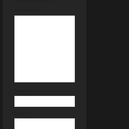
fields are marked
*
a
Comment
*
t
i
o
n
Name
*
Email
*