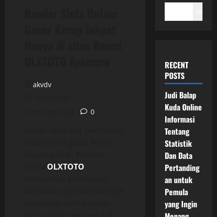
Bandar Slots Online
Search
Gacor Kerap Jekpot
Hanya di situs Resmi
OLXTOTO Ayamaru
RECENT
POSTS
akvdv
Judi Balap
15/12/2022
Kuda Online
5 minutes read
0
Informasi
Jaman sekarang permainan
Tentang
slots online gacor kerap
Statistik
jekpot adalah Webiste
Dan Data
resmi
OLXTOTO
Pertanding
Merupakan permainan
an untuk
ternama yang telah banyak
Pemula
dimainkan oleh peserta
yang Ingin
slots online terunggul di
Menang