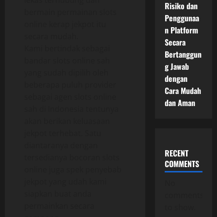
lekas terhubung dan
Risiko dan
bermain permainan slots
Penggunaa
online kerap jekpot itu
n Platform
secara mudah.
Secara
Kami bertindak sebagai
Bertanggun
bandar slots online sah
g Jawab
yang sudah dipilih oleh
dengan
beberapa puluh provider
Cara Mudah
sebagai agen slots online
dan Aman
sah di Indonesia tentunya
akan berikan keluasaan
jekpot terhebat. Satu
diantaranya dengan
RECENT
tersedianya bocoran slots
COMMENTS
online juga spek penyebab
jekpot yang udah kami
No
siapkan buat anda
comments
permainkan secara
to show.