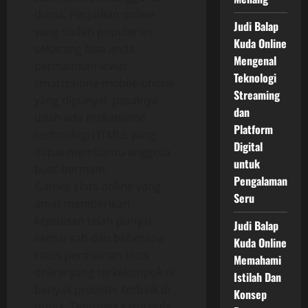
dunia. Perjudian online
Judi Balap
yang sudah populer ini
Kuda Online
sekarang bisa anda
Mengenal
permainkan lewat
Teknologi
smartphone mobile-phone
Streaming
yang dipunyai, pasalnya
dan
udah ada mekanisme
Platform
technologi HTML5 yang
Digital
dapat membantu anggota
untuk
buat bermain.
Pengalaman
Games slots online yang
Seru
amat memberikan
kepuasan telah punyai
Judi Balap
lisensi sah dan beberapa
Kuda Online
ratus permainan slots
Memahami
online yang terkelompok di
Istilah Dan
banyak provider terbaik di
Konsep
dunia. Tentunya kami pula