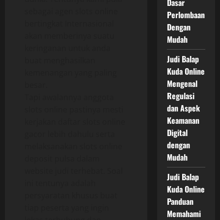
Dasar
sebagai agen slots online
Perlombaan
bertingkat Internasional
Dengan
akan memberinya suatu
Mudah
keringanan untuk anda
Judi Balap
buat menghasilkan
Kuda Online
kemenangan yang paling
Mengenal
besar.
Regulasi
Tapi awalannya anggota
dan Aspek
slots online pastinya mesti
Keamanan
kerjakan daftar slots online
Digital
gacor lebih dahulu serta
dengan
melaksanakan slots online
Mudah
deposit pulsa dalam
website judi terhebat. Soal
Judi Balap
ini tentunya adalah
Kuda Online
persyaratan khusus buat
Panduan
tiap peserta yang ingin
Memahami