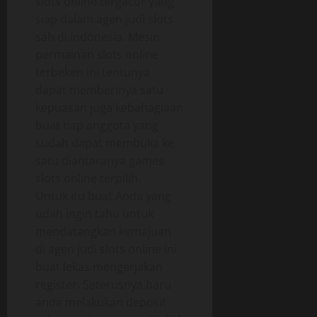
slots online tergacor yang
siap dalam agen judi slots
sah di Indonesia. Mesin
permainan slots online
terbeken ini tentunya
dapat memberinya satu
kepuasan juga kebahagiaan
buat tiap anggota yang
sudah dapat membuka ke
satu diantaranya games
slots online terpilih.
Untuk itu buat Anda yang
udah ingin tahu untuk
mendatangkan kemajuan
di agen judi slots online ini
buat lekas mengerjakan
register. Seterusnya baru
anda melakukan deposit