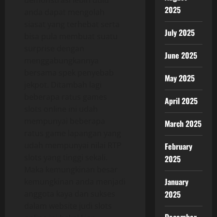
demonstrasi lebih dulu
2025
anda dapat mengolah
siasat yang terhebat serta
July 2025
bisa pula membuat suatu
surprise dengan
June 2025
menggabungkannya
bersama spek penyebab
May 2025
jekpot. Ditambah lagi
beberapa ratus games
April 2025
slots online ini udah
mempunyai beberapa
March 2025
ratus game lapangan yang
udah mempunyai nilai RTP
February
slots yang tinggi sekali.
2025
Maka kemungkinan besar
January
kemungkinan anda menjadi
2025
anggota kaya dan sukses
dalam website judi slots