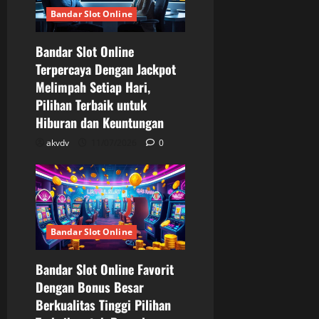
Bandar Slot Online
Bandar Slot Online
Terpercaya Dengan Jackpot
Melimpah Setiap Hari,
Pilihan Terbaik untuk
Hiburan dan Keuntungan
akvdv
11/07/2026
0
Bandar Slot Online
Bandar Slot Online Favorit
Dengan Bonus Besar
Berkualitas Tinggi Pilihan