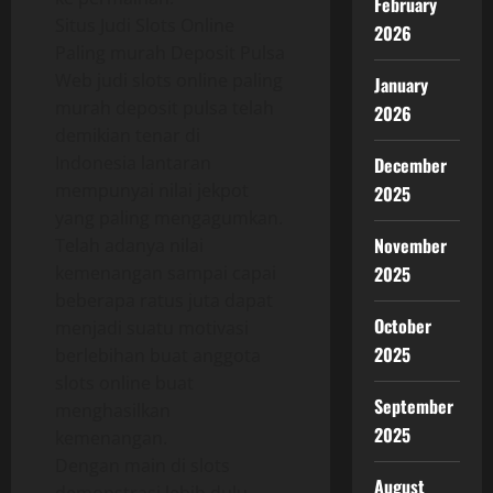
February
Situs Judi Slots Online
2026
Paling murah Deposit Pulsa
Web judi slots online paling
January
murah deposit pulsa telah
2026
demikian tenar di
Indonesia lantaran
December
mempunyai nilai jekpot
2025
yang paling mengagumkan.
November
Telah adanya nilai
2025
kemenangan sampai capai
beberapa ratus juta dapat
October
menjadi suatu motivasi
2025
berlebihan buat anggota
slots online buat
September
menghasilkan
2025
kemenangan.
Dengan main di slots
August