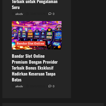
Terbaik untuk Pengalaman
Seru
akvdv
10/07/2026
0
Bandar Slot Online
Bandar Slot Online
Premium Dengan Provider
Terbaik Bonus Eksklusif
Hadirkan Keseruan Tanpa
Batas
akvdv
09/07/2026
0