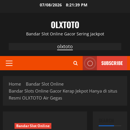
Skip
07/08/2026
8:21:40 PM
to
content
OLXTOTO
Bandar Slot Online Gacor Sering Jackpot
olxtoto
SUBSCRIBE
Primary
Menu
Home
Bandar Slot Online
Bandar Slots Online Gacor Kerap Jekpot Hanya di situs
Resmi OLXTOTO Air Gegas
SEARCH
Bandar Slot Online