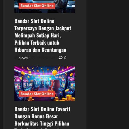
Bandar Slot Online
Bandar Slot Online
Terpercaya Dengan Jackpot
Melimpah Setiap Hari,
Pilihan Terbaik untuk
Hiburan dan Keuntungan
akvdv
11/07/2026
0
Bandar Slot Online
Bandar Slot Online Favorit
Dengan Bonus Besar
Berkualitas Tinggi Pilihan