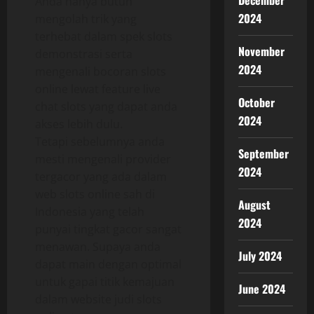
December
Anda hanya butuh
2024
mengolah trik yang
terhebat dalam spek slots
November
demonstrasi serta
2024
mengenali bocoran slots
online lewat feature live
October
chat slots yang dapat anda
2024
akses lebih dulu.
Tetapi sebelumnya anda
September
mesti mengenali provider
2024
tergacor yang ada dalam
web slots online sah di
August
Indonesia yang telah
2024
punyai tingkat gacor sangat
menawan. Supaya anda
July 2024
dapat main dengan optimal
untuk gapai titik kemajuan
June 2024
dalam website judi slots