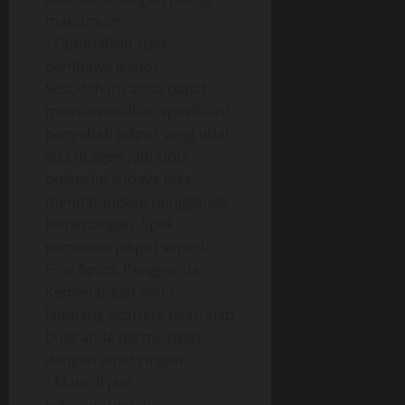
maksimum.
• Optimalkan spek
pembawa jekpot
Sesudah itu anda dapat
memaksimalkan spesifikasi
penyebab jekpot yang udah
ada di agen judi slots
online ini supaya bisa
mendatangkan pengganda
kemenangan. Spek
pembawa jekpot seperti
Free Spins, Pengganda
Kemenangan serta
lambang Scatters telah siap
buat anda permainkan
dengan amat ringan.
• Main di jam