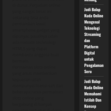
di dunia. Perjudian online
Judi Balap
yang sangat tenar ini
Kuda Online
sekarang bisa anda
Mengenal
permainkan lewat
Teknologi
smartphone gadget yang
Streaming
dipunyai, pasalnya udah
dan
ada metode technologi
Platform
HTML5 yang dapat
Digital
membantu anggota buat
untuk
bermain.
Pengalaman
Permainan slots online
Seru
yang amat memberikan
kepuasan udah
Judi Balap
mempunyai lisensi sah dan
Kuda Online
beberapa ratus permainan
Memahami
slots online yang
Istilah Dan
bergabung di banyak
Konsep
provider terhebat di dunia.