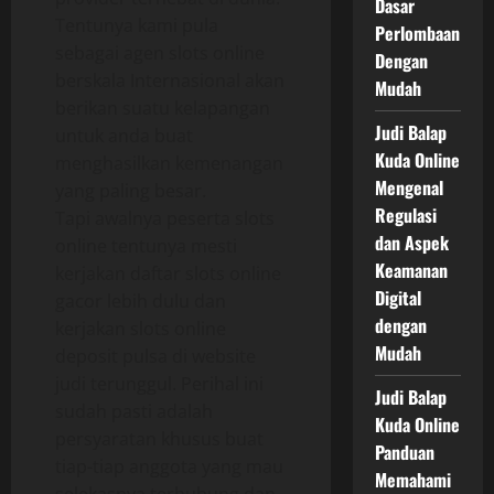
Dasar
Tentunya kami pula
Perlombaan
sebagai agen slots online
Dengan
berskala Internasional akan
Mudah
berikan suatu kelapangan
Judi Balap
untuk anda buat
Kuda Online
menghasilkan kemenangan
Mengenal
yang paling besar.
Regulasi
Tapi awalnya peserta slots
dan Aspek
online tentunya mesti
Keamanan
kerjakan daftar slots online
Digital
gacor lebih dulu dan
dengan
kerjakan slots online
Mudah
deposit pulsa di website
judi terunggul. Perihal ini
Judi Balap
sudah pasti adalah
Kuda Online
persyaratan khusus buat
Panduan
tiap-tiap anggota yang mau
Memahami