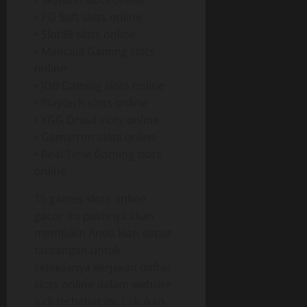
• Skywind slots online
• PG Soft slots online
• Slot88 slots online
• Mancala Gaming slots
online
• JDB Gaming slots online
• Playtech slots online
• YGG Drasil slots online
• Gamatron slots online
• Real Time Gaming slots
online
15 games slots online
gacor itu pastinya akan
membikin Anda kian dapat
tantangan untuk
selekasnya kerjakan daftar
slots online dalam website
judi terhebat ini. Lakukan