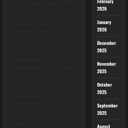
February
Paling murah Deposit Pulsa
2026
Website judi slots online
paling murah deposit pulsa
January
demikian terkenal di
2026
Indonesia lantaran
mempunyai nilai jekpot
December
yang paling menakjubkan.
2025
Telah terdapatnya nilai
November
kemenangan sampai gapai
2025
beberapa ratus juta dapat
menjadi sebuah motivasi
October
berlebihan buat peserta
2025
slots online untuk
menghasilkan
September
kemenangan.
2025
Dengan main di slots
demonstrasi lebih dahulu
August