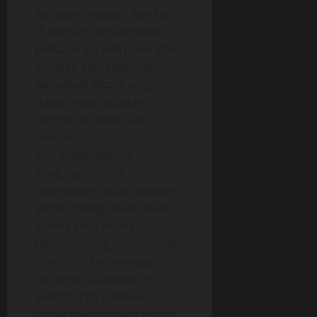
kerjakan register. Apa lagi
di Bandar slots deposit
pulsa tanpa ada potongan
ini udah siap spesifikasi
penyebab Jekpot yang
dapat anda padukan
dengan account slots
demonstrasi.
Ada sekian banyak tehnik
yang dapat anda
optimalkan untuk hasilkan
jekpot paling besar dalam
games slots online
ternama yang mempunyai
nilai rasio kemenangan
tertinggi. Di bawah ini
sebagai tiga panduan
untuk menciptakan jekpot