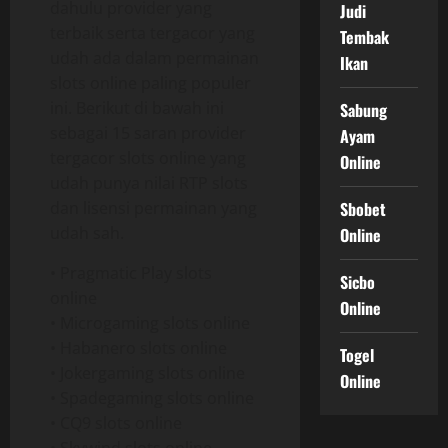
dahulu provider yang
Judi
terbaik serta tergacor yang
Tembak
udah ada dalam permainan
Ikan
slots online paling populer
ini. Berikut di bawah ini
Sabung
sebagai 15 saran provider
Ayam
tergacor slots online yang
Online
udah punya nilai RTP slots
Sbobet
dan lisensi permainan yang
udah sah.
Online
• Pragmatic Play slots
Sicbo
online
Online
• Microgaming slots online
• Habanero slots online
Togel
• Jokergaming slots online
Online
• Spadegaming slots online
• CQ9 slots online