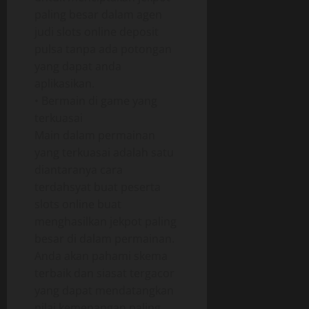
paling besar dalam agen
judi slots online deposit
pulsa tanpa ada potongan
yang dapat anda
aplikasikan.
• Bermain di game yang
terkuasai
Main dalam permainan
yang terkuasai adalah satu
diantaranya cara
terdahsyat buat peserta
slots online buat
menghasilkan jekpot paling
besar di dalam permainan.
Anda akan pahami skema
terbaik dan siasat tergacor
yang dapat mendatangkan
nilai kemenangan paling