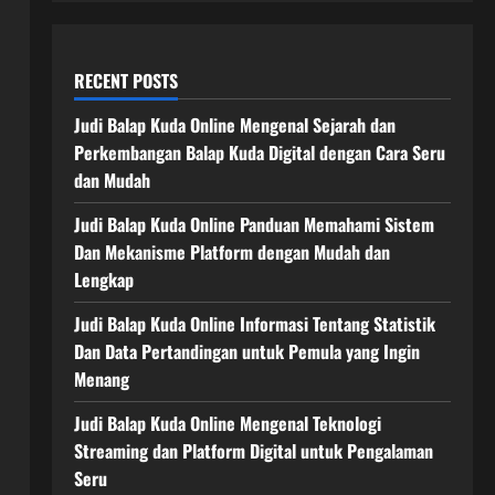
RECENT POSTS
Judi Balap Kuda Online Mengenal Sejarah dan
Perkembangan Balap Kuda Digital dengan Cara Seru
dan Mudah
Judi Balap Kuda Online Panduan Memahami Sistem
Dan Mekanisme Platform dengan Mudah dan
Lengkap
Judi Balap Kuda Online Informasi Tentang Statistik
Dan Data Pertandingan untuk Pemula yang Ingin
Menang
Judi Balap Kuda Online Mengenal Teknologi
Streaming dan Platform Digital untuk Pengalaman
Seru