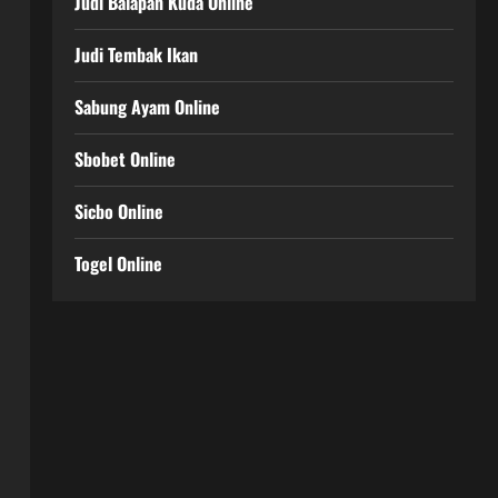
Judi Balapan Kuda Online
Judi Tembak Ikan
Sabung Ayam Online
Sbobet Online
Sicbo Online
Togel Online