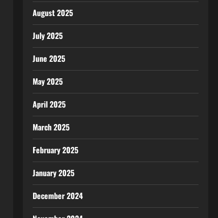
August 2025
July 2025
June 2025
May 2025
April 2025
March 2025
February 2025
January 2025
December 2024