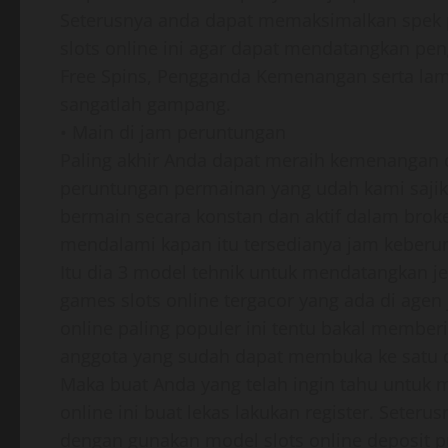
Seterusnya anda dapat memaksimalkan spek p
slots online ini agar dapat mendatangkan p
Free Spins, Pengganda Kemenangan serta lam
sangatlah gampang.
• Main di jam peruntungan
Paling akhir Anda dapat meraih kemenangan
peruntungan permainan yang udah kami sajik
bermain secara konstan dan aktif dalam broke
mendalami kapan itu tersedianya jam keberu
Itu dia 3 model tehnik untuk mendatangkan j
games slots online tergacor yang ada di agen 
online paling populer ini tentu bakal member
anggota yang sudah dapat membuka ke satu di
Maka buat Anda yang telah ingin tahu untuk 
online ini buat lekas lakukan register. Sete
dengan gunakan model slots online deposit p