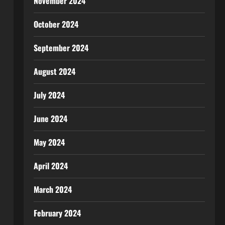
November 2024
October 2024
September 2024
August 2024
July 2024
June 2024
May 2024
April 2024
March 2024
February 2024