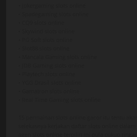
• Jokergaming slots online
• Spadegaming slots online
• CQ9 slots online
• Skywind slots online
• PG Soft slots online
• Slot88 slots online
• Mancala Gaming slots online
• JDB Gaming slots online
• Playtech slots online
• YGG Drasil slots online
• Gamatron slots online
• Real Time Gaming slots online
15 permainan slots online gacor itu tentu a
selekasnya kerjakan daftar slots online dalam
agen slots online terpilih ini pula cukup ring