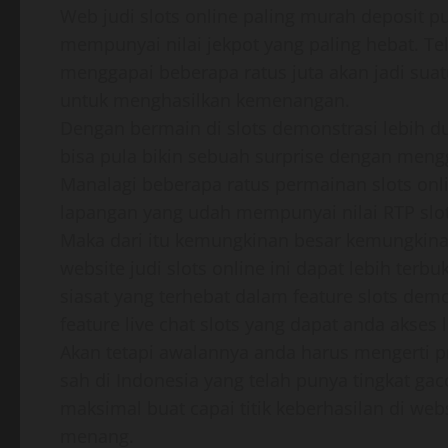
Web judi slots online paling murah deposit p
mempunyai nilai jekpot yang paling hebat. T
menggapai beberapa ratus juta akan jadi suatu
untuk menghasilkan kemenangan.
Dengan bermain di slots demonstrasi lebih d
bisa pula bikin sebuah surprise dengan men
Manalagi beberapa ratus permainan slots on
lapangan yang udah mempunyai nilai RTP slots
Maka dari itu kemungkinan besar kemungkina
website judi slots online ini dapat lebih ter
siasat yang terhebat dalam feature slots dem
feature live chat slots yang dapat anda akses 
Akan tetapi awalannya anda harus mengerti p
sah di Indonesia yang telah punya tingkat ga
maksimal buat capai titik keberhasilan di web
menang.