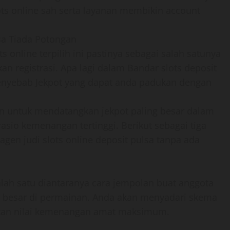
slots online sah serta layanan membikin account
sa Tiada Potongan
nline terpilih ini pastinya sebagai salah satunya
n registrasi. Apa lagi dalam Bandar slots deposit
penyebab Jekpot yang dapat anda padukan dengan
an untuk mendatangkan jekpot paling besar dalam
asio kemenangan tertinggi. Berikut sebagai tiga
 agen judi slots online deposit pulsa tanpa ada
lah satu diantaranya cara jempolan buat anggota
ng besar di permainan. Anda akan menyadari skema
ilkan nilai kemenangan amat maksimum.