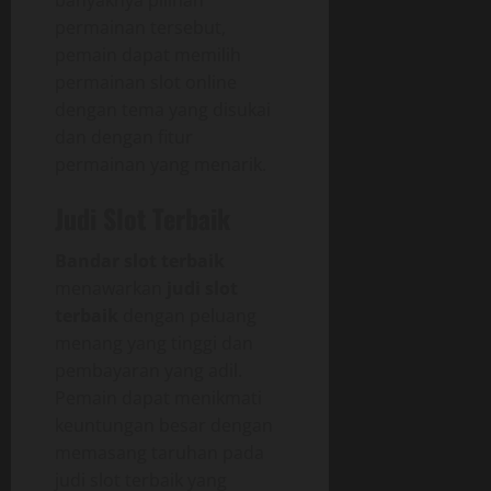
permainan tersebut,
pemain dapat memilih
permainan slot online
dengan tema yang disukai
dan dengan fitur
permainan yang menarik.
Judi Slot Terbaik
Bandar slot terbaik
menawarkan
judi slot
terbaik
dengan peluang
menang yang tinggi dan
pembayaran yang adil.
Pemain dapat menikmati
keuntungan besar dengan
memasang taruhan pada
judi slot terbaik yang