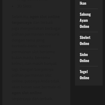
Ikan
3D Slots
Sabung
Selain itu,
agen slot online
Ayam
terpercaya
dan terbaik
Online
juga menyediakan berbagai
pilihan permainan menarik
Sbobet
dengan tema yang
Online
berbeda-beda, seperti
permainan slot bertema
Sicbo
bulan madu, bertema
Online
kelinci, dan masih banyak
lagi. Dengan banyaknya
Togel
pilihan permainan slot
Online
online, pastinya Anda tidak
akan bosan saat bermain di
agen slot online
terpercaya dan terbaik.