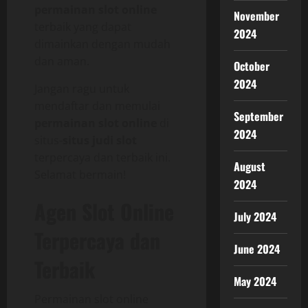
permainan slot online
November
terbaik yang dapat
2024
dimainkan dengan mudah
dan aman.
October
2024
Jangan ragu untuk
mendaftar dan memulai
September
permainan slot online
di
2024
situs-
situs judi slot
terpercaya dan terbaik ini.
August
Selamat bermain!
2024
Agen Slot Online
July 2024
Terpercaya dan
June 2024
Terbaik
May 2024
Permainan slot online