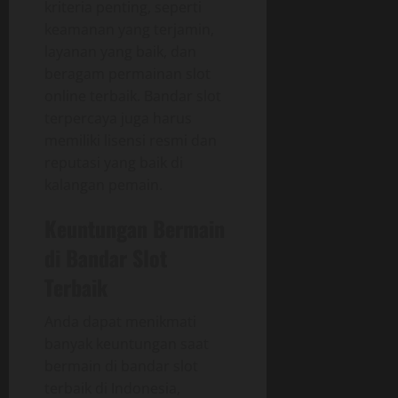
kriteria penting, seperti
keamanan yang terjamin,
layanan yang baik, dan
beragam permainan slot
online terbaik. Bandar slot
terpercaya juga harus
memiliki lisensi resmi dan
reputasi yang baik di
kalangan pemain.
Keuntungan Bermain
di Bandar Slot
Terbaik
Anda dapat menikmati
banyak keuntungan saat
bermain di bandar slot
terbaik di Indonesia,