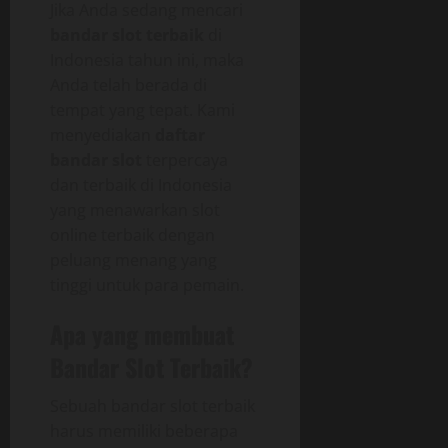
Jika Anda sedang mencari
bandar slot terbaik
di
Indonesia tahun ini, maka
Anda telah berada di
tempat yang tepat. Kami
menyediakan
daftar
bandar slot
terpercaya
dan terbaik di Indonesia
yang menawarkan slot
online terbaik dengan
peluang menang yang
tinggi untuk para pemain.
Apa yang membuat
Bandar Slot Terbaik?
Sebuah bandar slot terbaik
harus memiliki beberapa