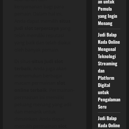
an untuk
kenyamanan bagi para
Pemula
pemain. Dalam hal ini,
yang Ingin
Anda dapat memilih
situs
Menang
judi slot terpercaya
yang
Judi Balap
telah memiliki reputasi
Kuda Online
yang baik dan telah diakui
Mengenal
oleh banyak pemain.
Teknologi
Di situs-
situs judi slot
Streaming
terbaik
, Anda juga akan
dan
menemukan berbagai
Platform
macam permainan
slot
Digital
online terbaik
. Permainan-
untuk
permainan ini memiliki
Pengalaman
peluang menang yang adil
Seru
dan menarik untuk
Judi Balap
dimainkan. Anda dapat
Kuda Online
memilih permainan
slot