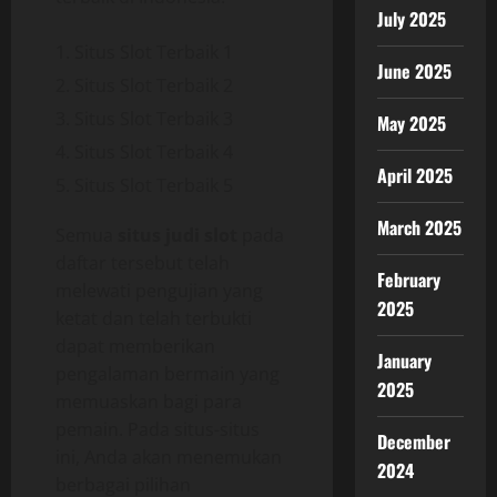
July 2025
Situs Slot Terbaik 1
June 2025
Situs Slot Terbaik 2
Situs Slot Terbaik 3
May 2025
Situs Slot Terbaik 4
April 2025
Situs Slot Terbaik 5
March 2025
Semua
situs judi slot
pada
daftar tersebut telah
February
melewati pengujian yang
2025
ketat dan telah terbukti
dapat memberikan
January
pengalaman bermain yang
2025
memuaskan bagi para
pemain. Pada situs-situs
December
ini, Anda akan menemukan
2024
berbagai pilihan