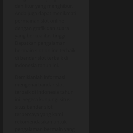
dan fitur yang menghibur.
Anda juga dapat menikmati
permainan slot online
dengan grafik dan suara
yang berkualitas tinggi.
Dapatkan pengalaman
bermain slot online terbaik
di bandar slot terbaik di
Indonesia tahun ini.
Demikianlah informasi
mengenai bandar slot
terbaik di Indonesia tahun
ini. Segera kunjungi situs-
situs bandar slot
terpercaya yang kami
rekomendasikan untuk
pengalaman bermain yang