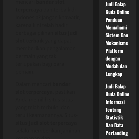
mencari
bandar slot
Judi Balap
terpercaya
dan terbaik di
Kuda Online
Indonesia? Jangan khawatir,
Panduan
karena kini telah hadir
Memahami
berbagai pilihan
situs judi
Sistem Dan
slot terbaik
yang dapat
Mekanisme
memberikan pengalaman
Platform
bermain yang tak
dengan
terlupakan bagi para
Mudah dan
pemain.
Lengkap
Dalam mencari
bandar
Judi Balap
slot terpercaya
, pastikan
Kuda Online
Anda memilih situs-situs
Informasi
yang telah terbukti dan
Tentang
teruji keamanannya. Situs-
Statistik
situs judi slot terpercaya
Dan Data
selalu memberikan jaminan
Pertanding
keamanan dan