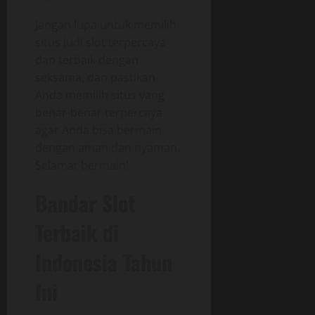
Jangan lupa untuk memilih
situs judi slot terpercaya
dan terbaik dengan
seksama, dan pastikan
Anda memilih situs yang
benar-benar terpercaya
agar Anda bisa bermain
dengan aman dan nyaman.
Selamat bermain!
Bandar Slot
Terbaik di
Indonesia Tahun
Ini