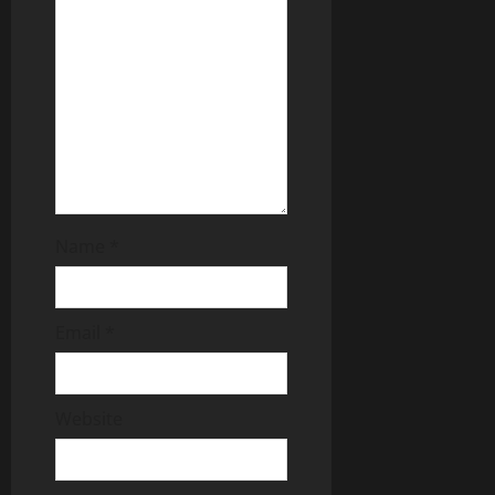
i
o
n
Name
*
Email
*
Website