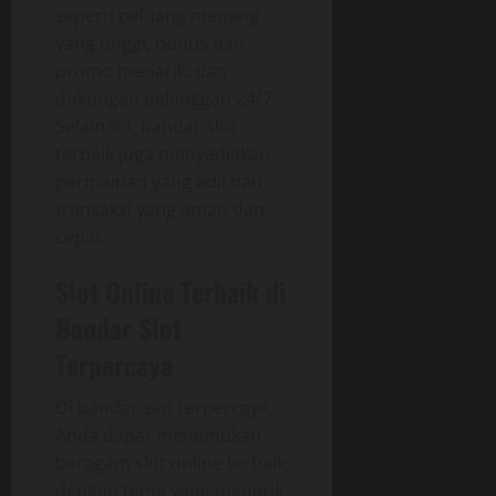
seperti peluang menang
yang tinggi, bonus dan
promo menarik, dan
dukungan pelanggan 24/7.
Selain itu, bandar slot
terbaik juga menyediakan
permainan yang adil dan
transaksi yang aman dan
cepat.
Slot Online Terbaik di
Bandar Slot
Terpercaya
Di bandar slot terpercaya,
Anda dapat menemukan
beragam slot online terbaik
dengan tema yang menarik