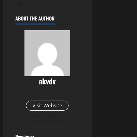
tak terlupakan.
ABOUT THE AUTHOR
akvdv
Administrator
Visit Website
View All Posts
Previous: