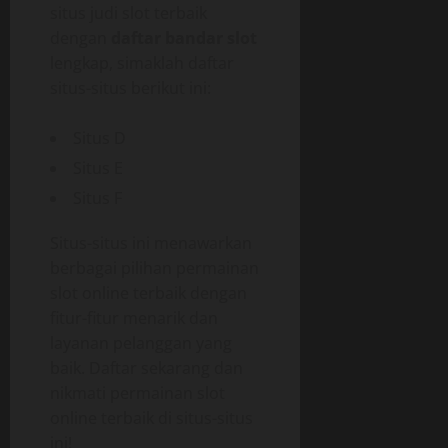
situs judi slot terbaik
dengan
daftar bandar slot
lengkap, simaklah daftar
situs-situs berikut ini:
Situs D
Situs E
Situs F
Situs-situs ini menawarkan
berbagai pilihan permainan
slot online terbaik dengan
fitur-fitur menarik dan
layanan pelanggan yang
baik. Daftar sekarang dan
nikmati permainan slot
online terbaik di situs-situs
ini!