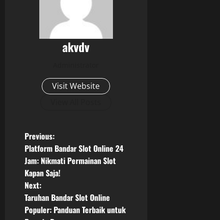
akvdv
Administrator
Visit Website
View All Posts
P
Previous:
Platform Bandar Slot Online 24
o
Jam: Nikmati Permainan Slot
Kapan Saja!
s
Next:
t
Taruhan Bandar Slot Online
Populer: Panduan Terbaik untuk