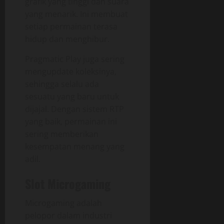
grafik yang tinggi dan suara
yang menarik. Ini membuat
setiap permainan terasa
hidup dan menghibur.
Pragmatic Play juga sering
mengupdate koleksinya,
sehingga selalu ada
sesuatu yang baru untuk
dijajal. Dengan sistem RTP
yang baik, permainan ini
sering memberikan
kesempatan menang yang
adil.
Slot Microgaming
Microgaming adalah
pelopor dalam industri