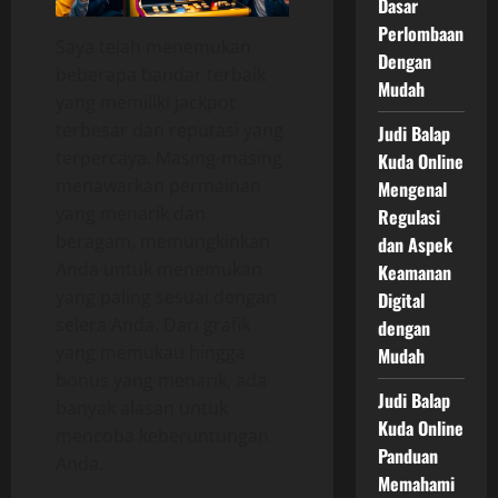
Dasar
Perlombaan
Saya telah menemukan
Dengan
beberapa bandar terbaik
Mudah
yang memiliki jackpot
terbesar dan reputasi yang
Judi Balap
terpercaya. Masing-masing
Kuda Online
menawarkan permainan
Mengenal
yang menarik dan
Regulasi
beragam, memungkinkan
dan Aspek
Anda untuk menemukan
Keamanan
yang paling sesuai dengan
Digital
selera Anda. Dari grafik
dengan
yang memukau hingga
Mudah
bonus yang menarik, ada
Judi Balap
banyak alasan untuk
Kuda Online
mencoba keberuntungan
Panduan
Anda.
Memahami