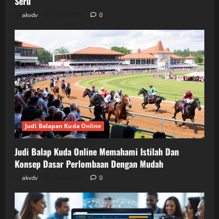
Seru
akvdv
05/08/2026
0
Judi Balapan Kuda Online
Judi Balap Kuda Online Memahami Istilah Dan
Konsep Dasar Perlombaan Dengan Mudah
akvdv
04/08/2026
0