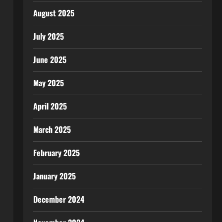
August 2025
July 2025
June 2025
May 2025
April 2025
March 2025
February 2025
January 2025
December 2024