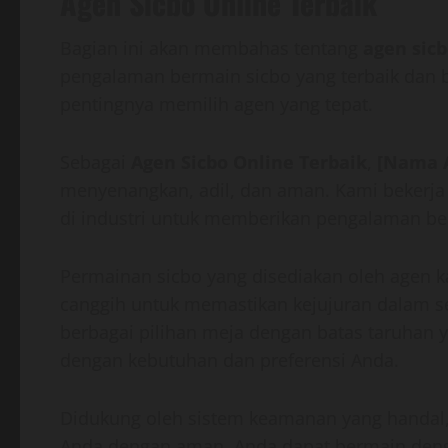
Agen Sicbo Online Terbaik
Bagian ini akan membahas tentang
agen sicb
pengalaman bermain sicbo yang terbaik dan 
pentingnya memilih agen yang tepat.
Sebagai
Agen Sicbo Online Terbaik
,
[Nama 
menyenangkan, adil, dan aman. Kami bekerj
di industri untuk memberikan pengalaman ber
Permainan sicbo yang disediakan oleh agen ka
canggih untuk memastikan kejujuran dalam s
berbagai pilihan meja dengan batas taruhan 
dengan kebutuhan dan preferensi Anda.
Didukung oleh sistem keamanan yang handal,
Anda dengan aman. Anda dapat bermain deng