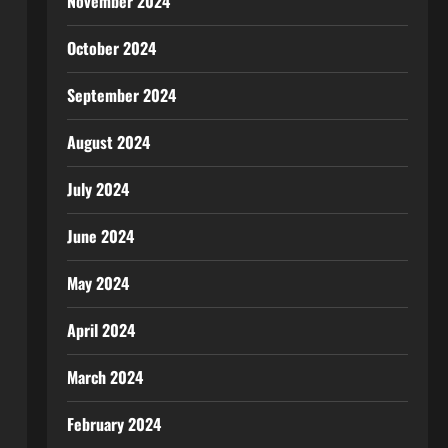
November 2024
October 2024
September 2024
August 2024
July 2024
June 2024
May 2024
April 2024
March 2024
February 2024