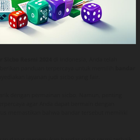
r Sicbo Resmi 2024
di Indonesia, Anda telah
berikan panduan terpercaya untuk memilih
bandar
ediakan layanan judi sicbo yang fair.
tarik dengan permainan sicbo. Namun, penting
terpercaya agar Anda dapat bermain dengan
us memastikan bahwa bandar tersebut memiliki
kan dapat menemukan bandar sicbo resmi terbaik