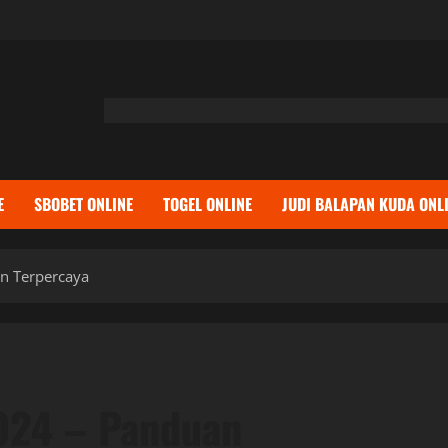
E
SBOBET ONLINE
TOGEL ONLINE
JUDI BALAPAN KUDA ONL
n Terpercaya
024 – Panduan