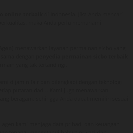
o online terbaik
di Indonesia. Jika Anda mencari
berkualitas, maka Anda perlu memahami
Agen]
menawarkan layanan permainan sicbo yang
a sama dengan
penyedia permainan sicbo terbaik
main yang tak tertandingi.
mi dijamin fair dan dilengkapi dengan teknologi
etiap putaran dadu. Kami juga menawarkan
yang beragam, sehingga Anda dapat memilih sesuai
 agen kami menjaga data pribadi dan keuangan
an tenang, mengetahui bahwa privasi dan