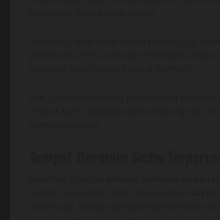
keamanan Anda sangat dijaga.
Selain itu, agen sicbo online terbaik juga m
profesional. Tim kami siap membantu Anda d
mungkin Anda hadapi selama bermain.
Jadi, jika Anda mencari pengalaman bermain si
Terbaik kami. Bergabunglah sekarang dan ni
menguntungkan!
Tempat Bermain Sicbo Terperca
Jika Anda mencari
tempat bermain sicbo te
terbaik untuk Anda. Kami menawarkan
layana
terpercaya. Dengan pengalaman bertahun-tah