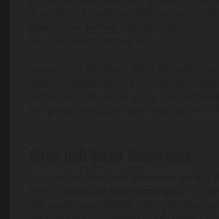
di tahun 2024. Kami akan memberikan inform
sicbo online terbaik
, tempat bermain sicbo 
kejujuran dalam bermain sicbo.
Apakah Anda berencana untuk bermain sicbo o
panduan lengkap tentang cara bermain sicbo,
permainan sicbo secara online. Kami berha
mengambil keputusan yang tepat saat memili
dalam permainan.
Situs Judi Sicbo Terpercaya
Di bagian ini, kami akan membahas tentang
s
mencari
situs judi sicbo terpercaya
, hal ut
dan kepercayaan. Memilih situs yang tepat 
bermain yang menyenangkan dan bebas dari k