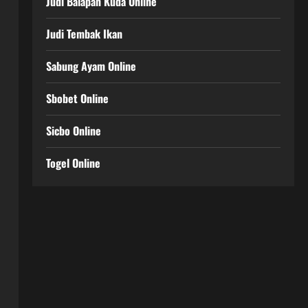
Judi Balapan Kuda Online
Judi Tembak Ikan
Sabung Ayam Online
Sbobet Online
Sicbo Online
Togel Online