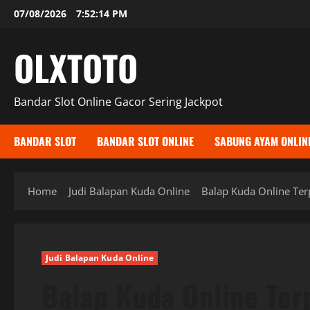
Skip
07/08/2026
7:52:15 PM
to
content
OLXTOTO
Bandar Slot Online Gacor Sering Jackpot
BANDAR SLOT
BANDAR SLOT ONLINE
SABUNG AYAM ONLIN
Home
Judi Balapan Kuda Online
Balap Kuda Online Te
Judi Balapan Kuda Online
Balap Kuda Online Ter