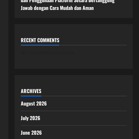
dan Penggunaan Platform Secara Bertanggung
Jawab dengan Cara Mudah dan Aman
RECENT COMMENTS
No comments to show.
ARCHIVES
August 2026
July 2026
June 2026