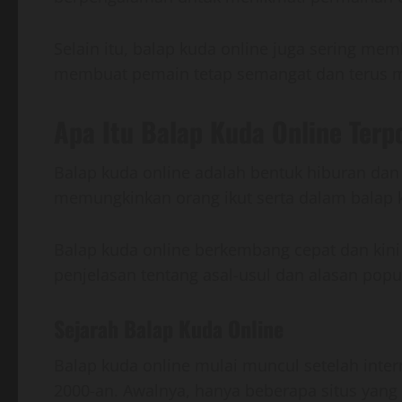
Selain itu, balap kuda online juga sering m
membuat pemain tetap semangat dan terus m
Apa Itu Balap Kuda Online Terp
Balap kuda online adalah bentuk hiburan dan 
memungkinkan orang ikut serta dalam balap 
Balap kuda online berkembang cepat dan kini m
penjelasan tentang asal-usul dan alasan popu
Sejarah Balap Kuda Online
Balap kuda online mulai muncul setelah inte
2000-an. Awalnya, hanya beberapa situs yang